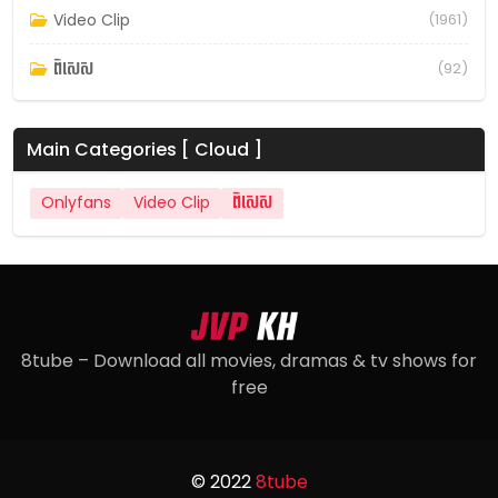
Video Clip
(1961)
ពិសេស
(92)
Main Categories [ Cloud ]
Onlyfans
Video Clip
ពិសេស
8tube – Download all movies, dramas & tv shows for
free
© 2022
8tube