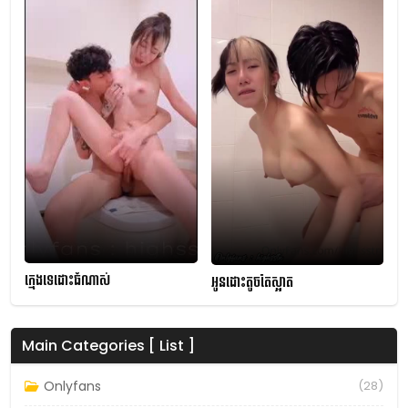
ក្មេងទេដោះធំណាស់
អូនដោះតូចតែស្អាត
Main Categories [ List ]
Onlyfans
(28)