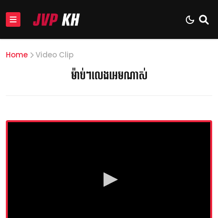
Home
Video Clip
ម៉ាប់ៗលេងអេមណាស់