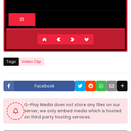
0
s
e
c
o
n
d
s
o
f
3
Tags
Video Clip
m
i
n
u
t
Facebook
e
s
,
2
G-Play Media does not store any files on our
4
server, we only embed media which is hosted
s
e
on third party hosting services.
c
o
n