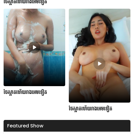
ចែស្អាតហើយរាងអេមទៀត
ចែស្អាតហើយរាងអេមទៀត
ចែស្អាតហើយរាងអេមទៀត
Featured Show