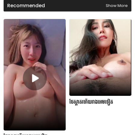
d
Recommended
Show More
s
ចែស្អាតហើយរាងអេមទៀត