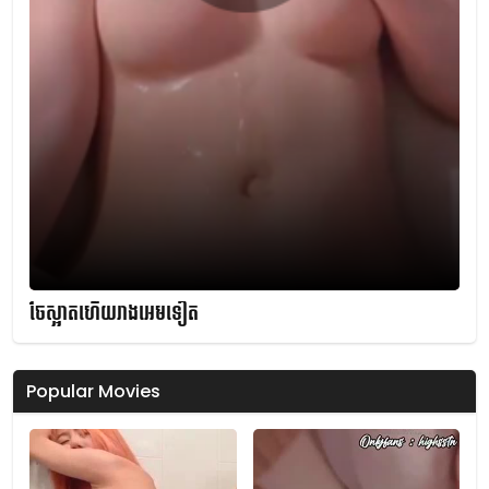
ចែស្អាតហើយរាងអេមទៀត
Popular Movies