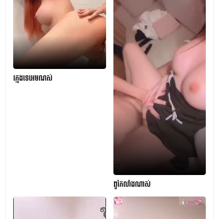
ក្មេងទេអេមណស់
ពូកែលាំងណាស់