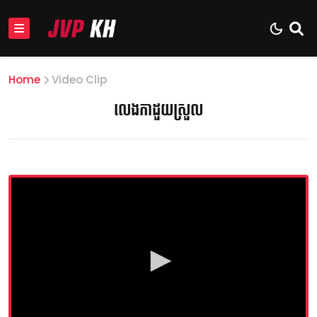
Home
Video Clip
លេងកាដួយស្រួល