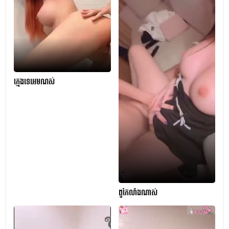
ក្មេងទេអេមណស់
ពូកែលាំងណាស់