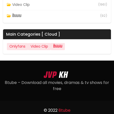
Video Clip
(1961)
ពិសេស
(92)
Main Categories [ Cloud ]
Onlyfans
Video Clip
ពិសេស
8tube – Download all movies, dramas & tv shows for
free
© 2022
8tube