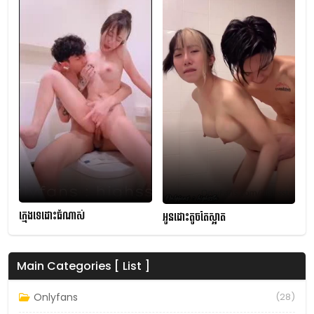
ក្មេងទេដោះធំណាស់
អូនដោះតូចតែស្អាត
Main Categories [ List ]
Onlyfans
(28)