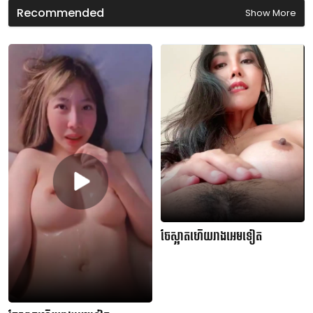
d
Recommended
Show More
s
ចែស្អាតហើយរាងអេមទៀត