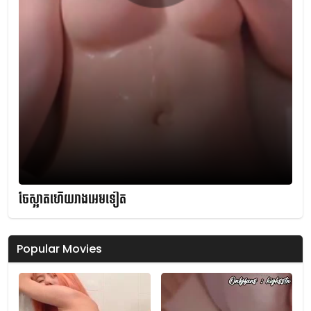
ចែស្អាតហើយរាងអេមទៀត
Popular Movies