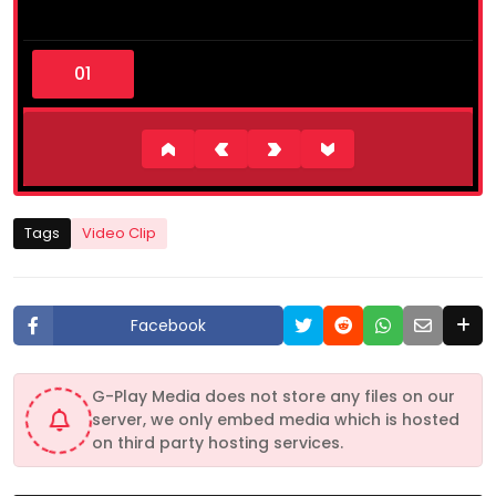
0
s
e
c
o
n
d
s
o
f
7
Tags
Video Clip
m
i
n
u
t
Facebook
e
s
,
2
G-Play Media does not store any files on our
4
server, we only embed media which is hosted
s
e
on third party hosting services.
c
o
n