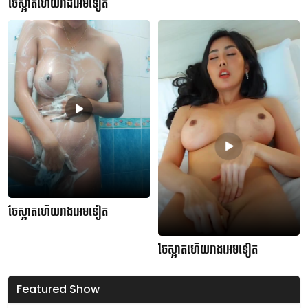
ចែស្អាតហើយរាងអេមទៀត
ចែស្អាតហើយរាងអេមទៀត
ចែស្អាតហើយរាងអេមទៀត
Featured Show