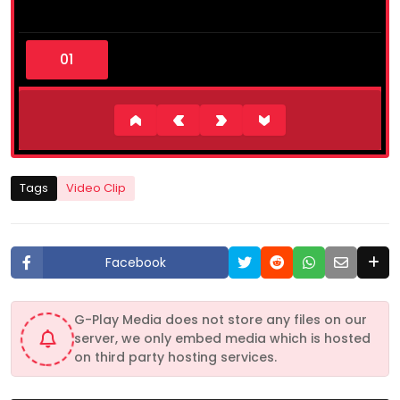
0
s
e
c
o
n
d
s
o
f
1
Tags
Video Clip
m
i
n
u
t
Facebook
e
,
9
s
G-Play Media does not store any files on our
e
server, we only embed media which is hosted
c
o
on third party hosting services.
n
d
s