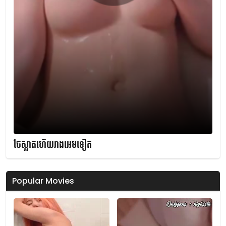
ចែស្អាតហើយរាងអេមទៀត
Popular Movies