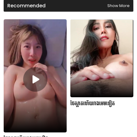
Recommended
Show More
ចែស្អាតហើយរាងអេមទៀត