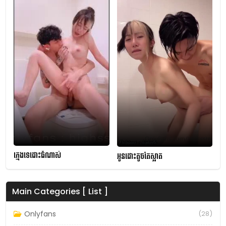
ក្មេងទេដោះធំណាស់
អូនដោះតូចតែស្អាត
Main Categories [ List ]
Onlyfans
(28)