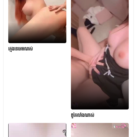
ក្មេងទេអេមណស់
ពូកែលាំងណាស់