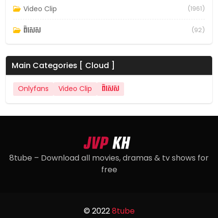
Video Clip
(1961)
ពិសេស
(92)
Main Categories [ Cloud ]
Onlyfans
Video Clip
ពិសេស
8tube – Download all movies, dramas & tv shows for
free
© 2022
8tube