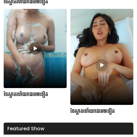
ចែស្អាតហើយរាងអេមទៀត
ចែស្អាតហើយរាងអេមទៀត
ចែស្អាតហើយរាងអេមទៀត
Featured Show