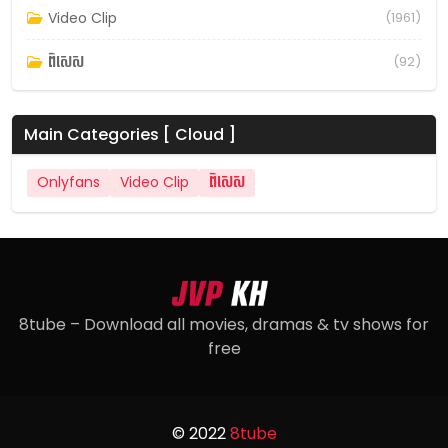
Video Clip
(1961)
ពិសេស
(92)
Main Categories [ Cloud ]
Onlyfans
Video Clip
ពិសេស
8tube – Download all movies, dramas & tv shows for
free
© 2022
8tube