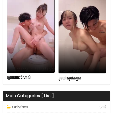
ក្មេងទេដោះធំណាស់
អូនដោះតូចតែស្អាត
Main Categories [ List ]
Onlyfans
(28)