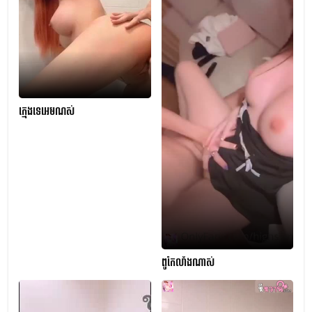
ក្មេងទេអេមណស់
ពូកែលាំងណាស់