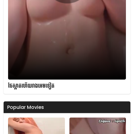
ចែស្អាតហើយរាងអេមទៀត
Popular Movies