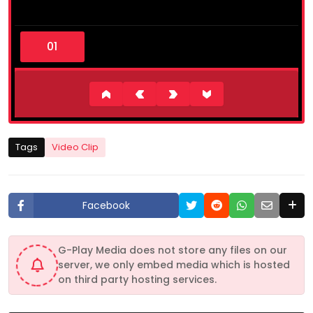
0
s
e
c
o
n
d
s
o
f
1
Tags
Video Clip
m
i
n
u
t
Facebook
e
,
1
4
G-Play Media does not store any files on our
s
server, we only embed media which is hosted
e
c
on third party hosting services.
o
n
d