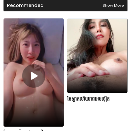
s
Recommended
Show More
ចែស្អាតហើយរាងអេមទៀត