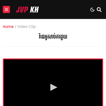
Home
Video Clip
វីដេអូសាប់កាដួយ