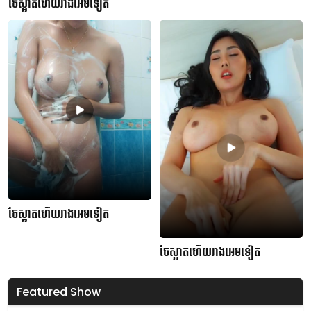
ចែស្អាតហើយរាងអេមទៀត
ចែស្អាតហើយរាងអេមទៀត
ចែស្អាតហើយរាងអេមទៀត
Featured Show