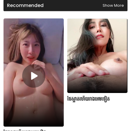
Recommended
Show More
ចែស្អាតហើយរាងអេមទៀត