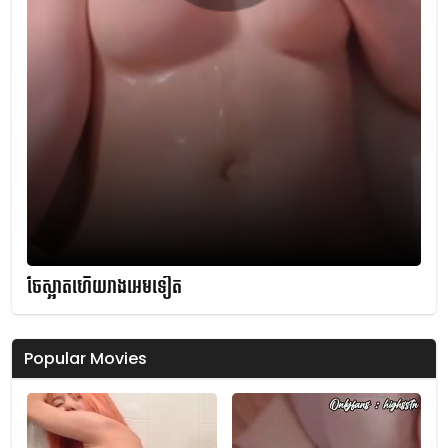
ចែស្អាតហើយរាងអេមទៀត
Popular Movies