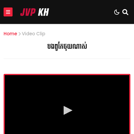
Home
Video Clip
បងពូកែចុយណាស់