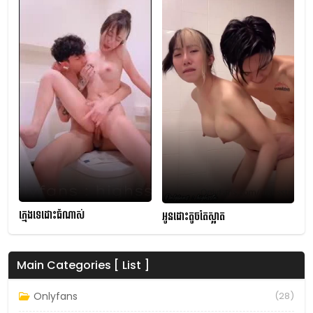
ក្មេងទេដោះធំណាស់
អូនដោះតូចតែស្អាត
Main Categories [ List ]
Onlyfans
(28)