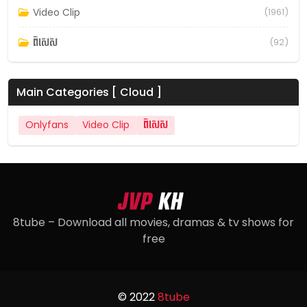
Video Clip
(1961)
ពិសេស
(92)
Main Categories [ Cloud ]
Onlyfans
Video Clip
ពិសេស
8tube – Download all movies, dramas & tv shows for
free
© 2022
8tube