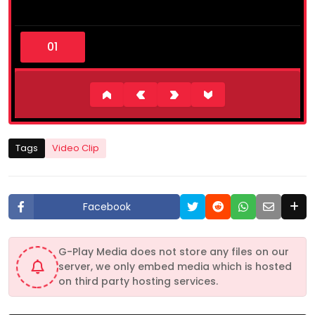
0
s
e
c
o
n
d
s
o
f
2
Tags
Video Clip
2
s
e
c
o
Facebook
n
d
s
G-Play Media does not store any files on our
server, we only embed media which is hosted
on third party hosting services.