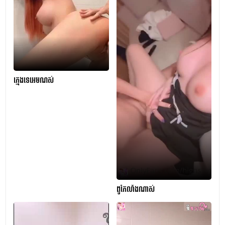
ក្មេងទេអេមណស់
ពូកែលាំងណាស់