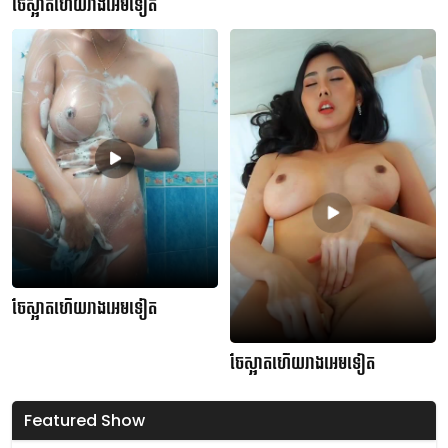
ចែស្អាតហើយរាងអេមទៀត
ចែស្អាតហើយរាងអេមទៀត
ចែស្អាតហើយរាងអេមទៀត
Featured Show