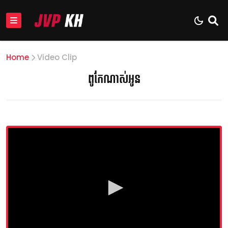
Home
Video Clip
ពូកែណាស់អូន