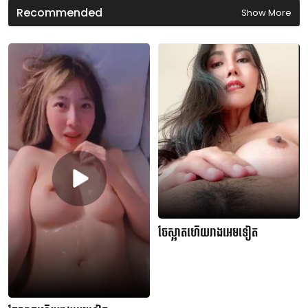
Recommended
Show More
ចែស្អាតហើយរាងអេមទៀត