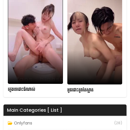
ក្មេងទេដោះធំណាស់
អូនដោះតូចតែស្អាត
Main Categories [ List ]
Onlyfans
(28)