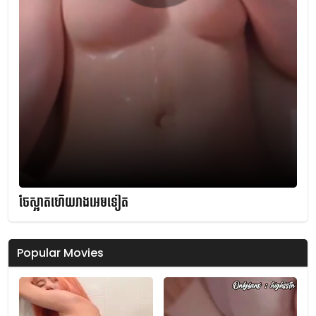
ចែស្អាតហើយរាងអេមទៀត
Popular Movies