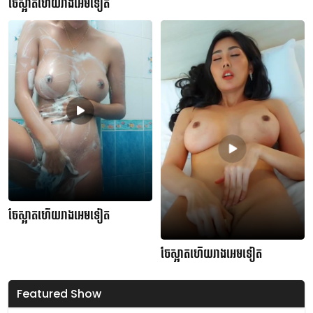
ចែស្អាតហើយរាងអេមទៀត
ចែស្អាតហើយរាងអេមទៀត
ចែស្អាតហើយរាងអេមទៀត
Featured Show