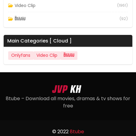
Video Clip
(1961)
ពិសេស
(92)
Main Categories [ Cloud ]
Onlyfans
Video Clip
ពិសេស
8tube – Download all movies, dramas & tv shows for
free
© 2022
8tube