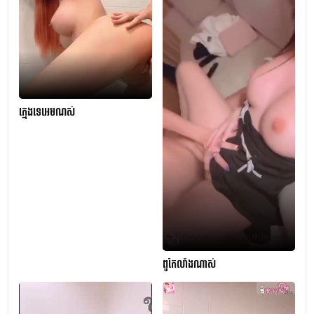
ក្មេងទេអេមណស់
ពូកែលាំងណាស់