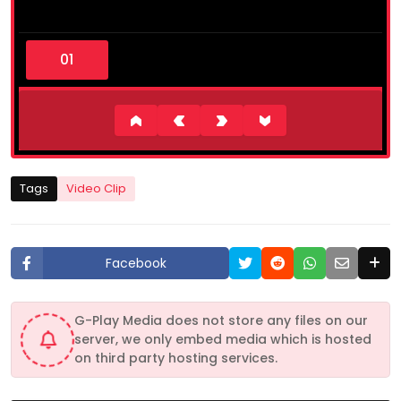
0
s
e
c
o
n
d
s
o
f
0
Tags
Video Clip
s
e
c
o
n
Facebook
d
s
G-Play Media does not store any files on our
server, we only embed media which is hosted
on third party hosting services.