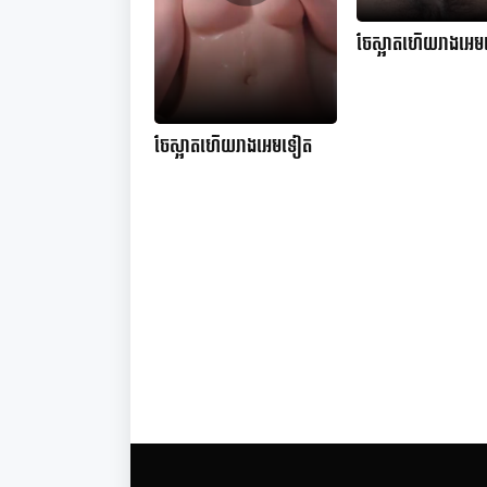
ចែស្អាតហើយរាងអេ
ចែស្អាតហើយរាងអេមទៀត