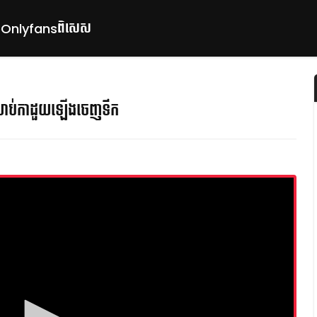
ពិសេស
p
Onlyfans
ៗសាប់កាដួយឡើងចេញទឹក