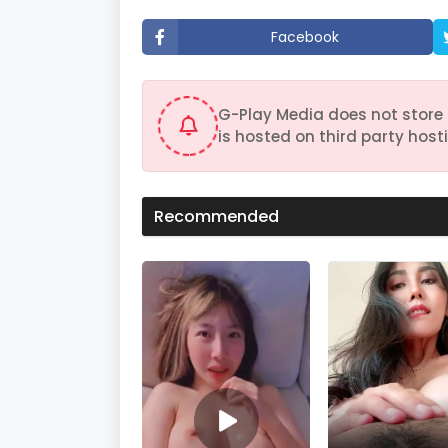
t
e
Facebook
s
,
1
1
s
G-Play Media does not store 
e
c
is hosted on third party hosti
o
n
d
s
V
Recommended
o
l
u
m
e
9
0
%