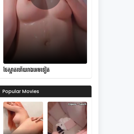
ចែស្អាតហើយរាងអេមទៀត
Popular Movies