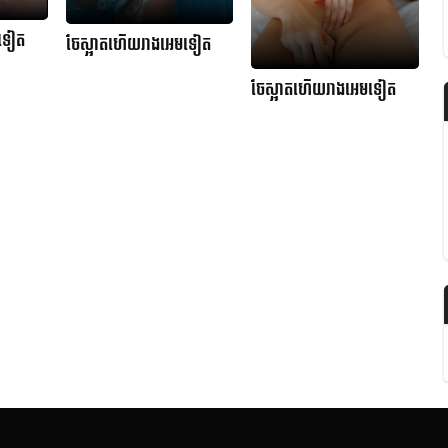
មទៀត
ចែស្អាតហើយរាងអេមទៀត
ចែស្អាតហើយរាងអេមទៀត