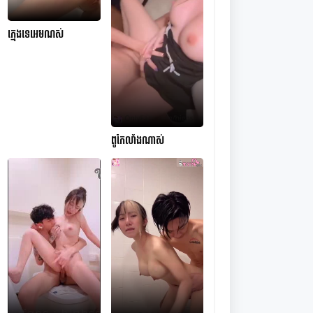
ក្មេងទេអេមណស់
ពូកែលាំងណាស់