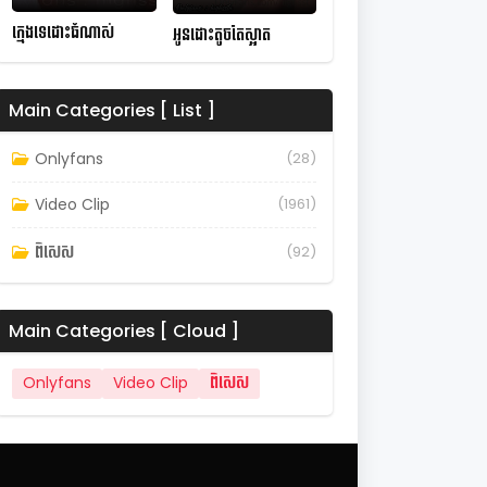
ក្មេងទេដោះធំណាស់
អូនដោះតូចតែស្អាត
Main Categories [ List ]
Onlyfans
(28)
Video Clip
(1961)
ពិសេស
(92)
Main Categories [ Cloud ]
Onlyfans
Video Clip
ពិសេស