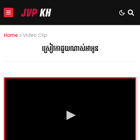
Home
Video Clip
ស្រៀវកាដួយណាស់អាអូន