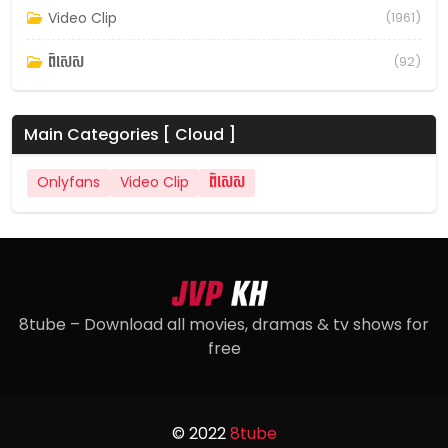
Video Clip
(1961)
ពិសេស
(92)
Main Categories [ Cloud ]
Onlyfans
Video Clip
ពិសេស
8tube – Download all movies, dramas & tv shows for
free
© 2022
8tube