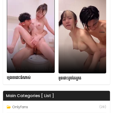
ក្មេងទេដោះធំណាស់
អូនដោះតូចតែស្អាត
Main Categories [ List ]
Onlyfans
(28)