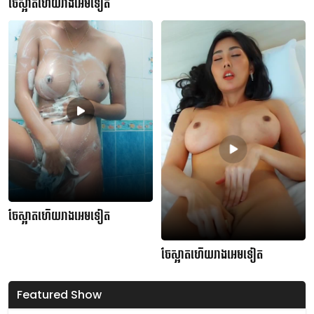
ចែស្អាតហើយរាងអេមទៀត
ចែស្អាតហើយរាងអេមទៀត
ចែស្អាតហើយរាងអេមទៀត
Featured Show