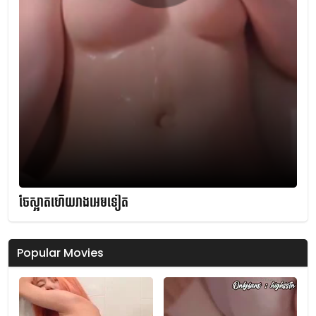
ចែស្អាតហើយរាងអេមទៀត
Popular Movies