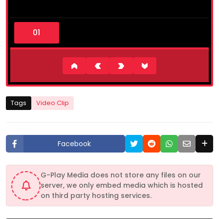
0
s
e
c
o
n
d
s
o
f
4
Tags
Video Clip
m
i
n
u
t
Facebook
e
s
,
4
G-Play Media does not store any files on our
7
server, we only embed media which is hosted
s
e
on third party hosting services.
c
o
n