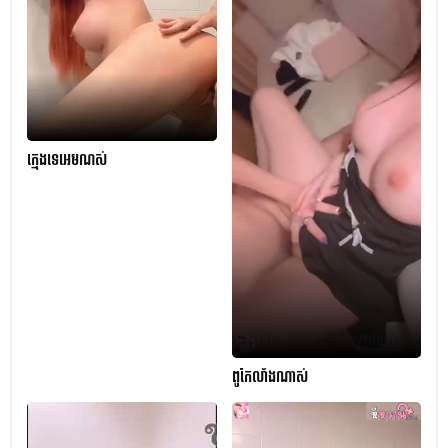
ក្មេងទេអេមណស់
ពូកែលាំងណាស់