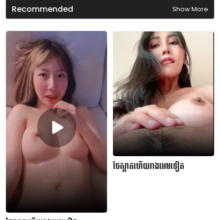
d
Recommended
Show More
s
ចែស្អាតហើយរាងអេមទៀត