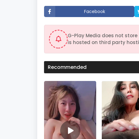
o
n
Facebook
d
s
V
o
l
G-Play Media does not store 
u
m
is hosted on third party hosti
e
9
0
%
Recommended