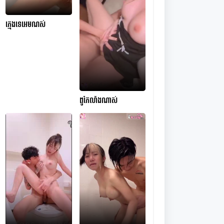
ក្មេងទេអេមណស់
ពូកែលាំងណាស់