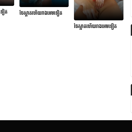
មទៀត
ចែស្អាតហើយរាងអេមទៀត
ចែស្អាតហើយរាងអេមទៀត