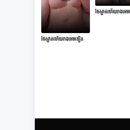
ចែស្អាតហើយរាងអេ
ចែស្អាតហើយរាងអេមទៀត