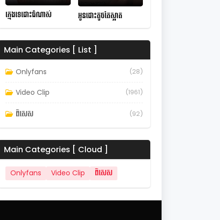
ក្មេងទេដោះធំណាស់
អូនដោះតូចតែស្អាត
Main Categories [ List ]
Onlyfans
(28)
Video Clip
(1961)
ពិសេស
(92)
Main Categories [ Cloud ]
Onlyfans
Video Clip
ពិសេស