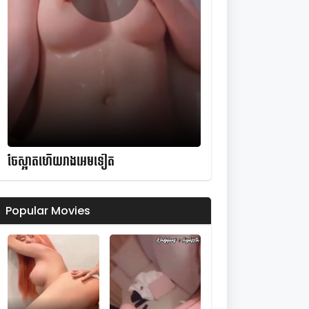
ចែស្អាតហើយរាងអេមទៀត
Popular Movies