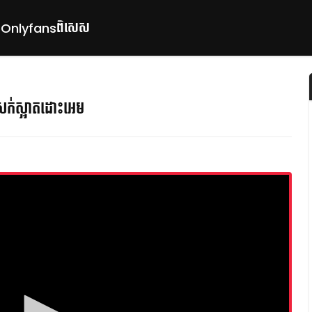
ពិសេស
p
Onlyfans
សក់ស្អាតដោះអេម