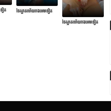
មទៀត
ចែស្អាតហើយរាងអេមទៀត
ចែស្អាតហើយរាងអេមទៀត