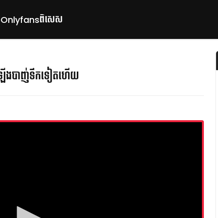
ពិសេស
p
Onlyfans
ឡើងបាញ់ទឹកទៀតហើយ