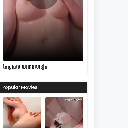
ចែស្អាតហើយរាងអេមទៀត
Popular Movies