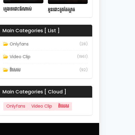
ក្មេងទេដោះធំណាស់
អូនដោះតូចតែស្អាត
Main Categories [ List ]
Onlyfans
(28)
Video Clip
(1961)
ពិសេស
(92)
Main Categories [ Cloud ]
Onlyfans
Video Clip
ពិសេស