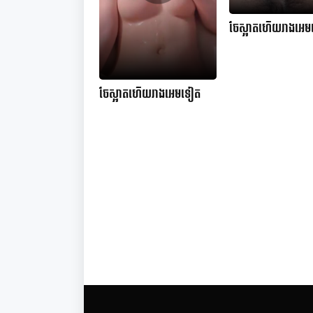
ចែស្អាតហើយរាងអេ
ចែស្អាតហើយរាងអេមទៀត