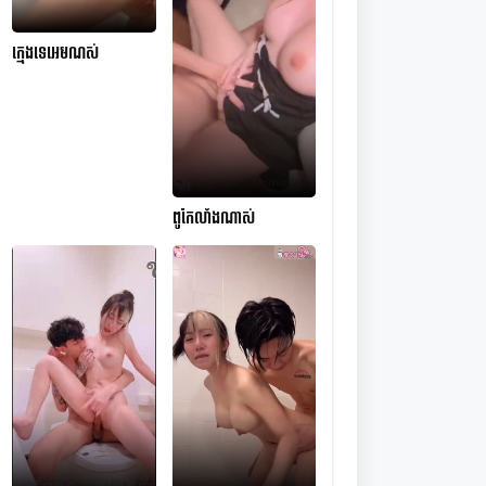
ក្មេងទេអេមណស់
ពូកែលាំងណាស់