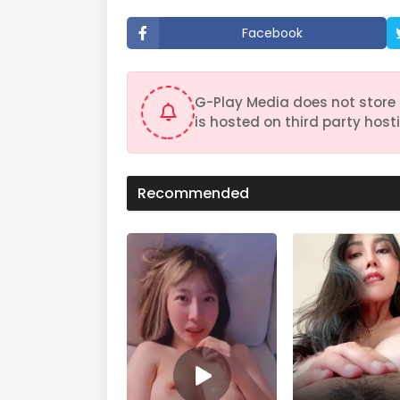
t
e
Facebook
s
,
3
8
s
G-Play Media does not store 
e
c
is hosted on third party hosti
o
n
d
s
V
Recommended
o
l
u
m
e
9
0
%