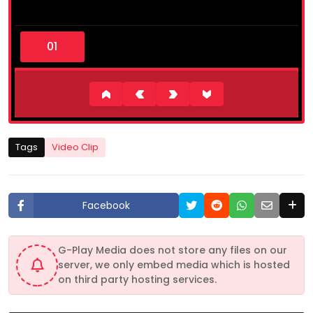
0
s
e
c
o
n
d
s
o
f
9
Tags
Video Clip
m
i
n
u
t
Facebook
e
s
,
2
G-Play Media does not store any files on our
0
server, we only embed media which is hosted
s
e
on third party hosting services.
c
o
n