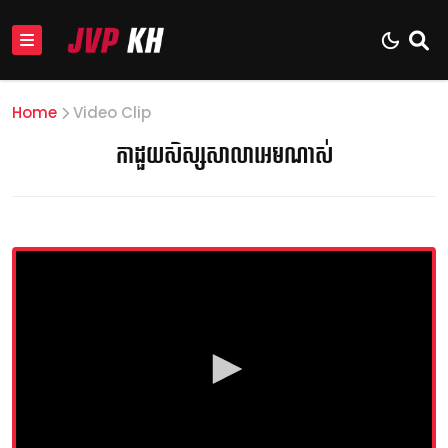
Home
Video Clip
កាដួយសិស្សសាលាអេមណាស់