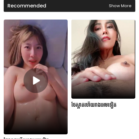
d
Recommended
Show More
s
ចែស្អាតហើយរាងអេមទៀត