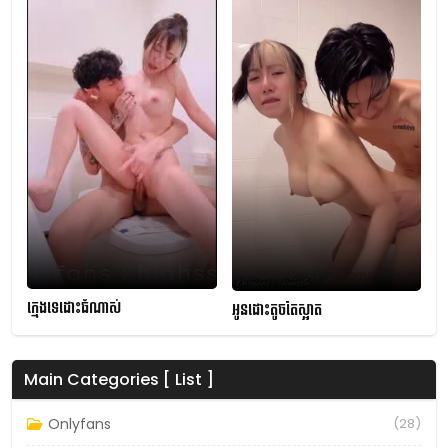
ក្មេងទេដោះធំណាស់
អូនដោះតូចតែស្អាត
Main Categories [ List ]
Onlyfans
(28)