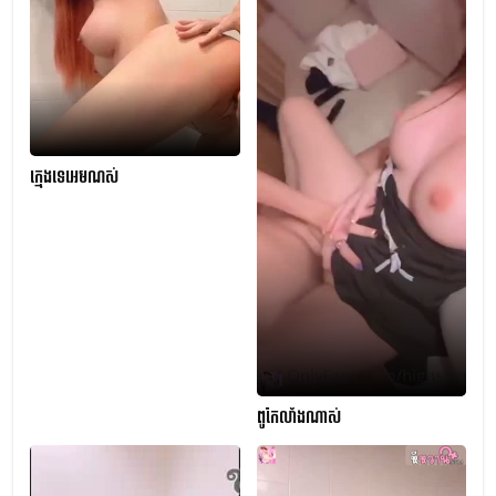
ក្មេងទេអេមណស់
ពូកែលាំងណាស់