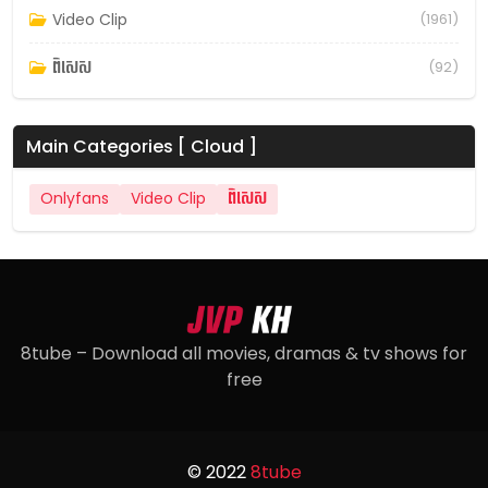
Video Clip
(1961)
ពិសេស
(92)
Main Categories [ Cloud ]
Onlyfans
Video Clip
ពិសេស
8tube – Download all movies, dramas & tv shows for
free
© 2022
8tube