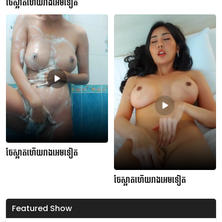
ចែស្អាតហើយរាងអេមទៀត
ចែស្អាតហើយរាងអេមទៀត
ចែស្អាតហើយរាងអេមទៀត
Featured Show