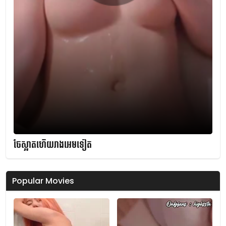
ចែស្អាតហើយរាងអេមទៀត
Popular Movies