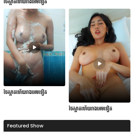
ចែស្អាតហើយរាងអេមទៀត
ចែស្អាតហើយរាងអេមទៀត
ចែស្អាតហើយរាងអេមទៀត
Featured Show