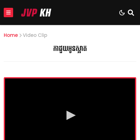
Home
Video Clip
កាដួយអូនស្អាត