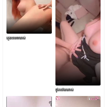
ក្មេងទេអេមណស់
ពូកែលាំងណាស់