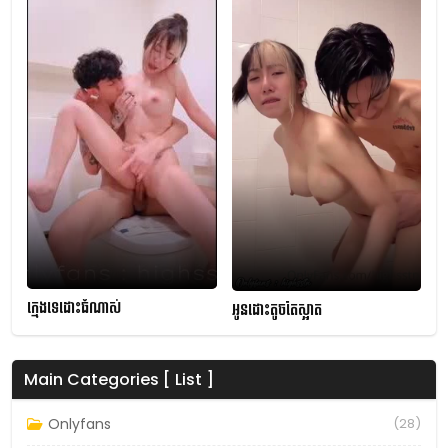
ក្មេងទេដោះធំណាស់
អូនដោះតូចតែស្អាត
Main Categories [ List ]
Onlyfans
(28)