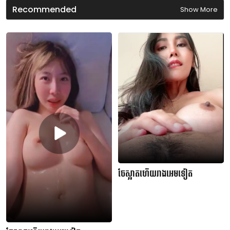
d
Recommended
Show More
s
ចែស្អាតហើយរាងអេមទៀត