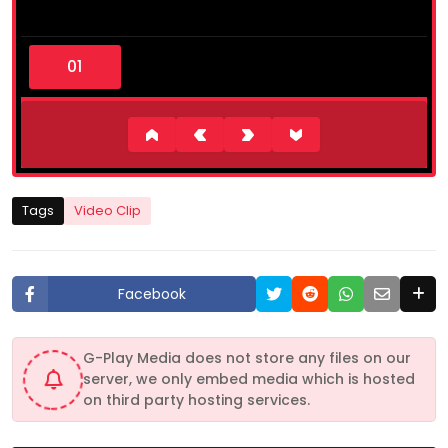
0
s
e
c
o
n
d
s
o
f
2
Tags
Video Clip
m
i
n
u
t
Facebook
e
s
,
1
G-Play Media does not store any files on our
0
server, we only embed media which is hosted
s
e
on third party hosting services.
c
o
n