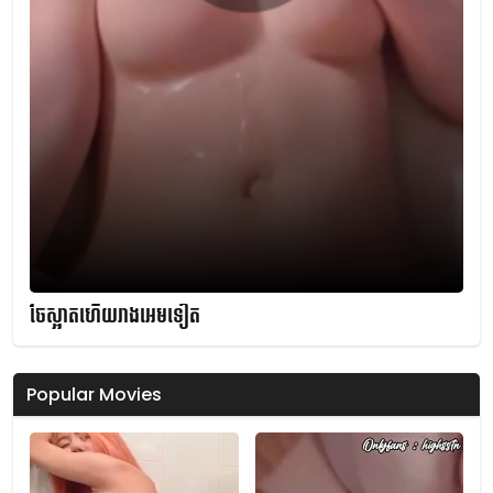
ចែស្អាតហើយរាងអេមទៀត
Popular Movies