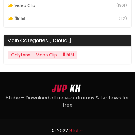
Video Clip
(1961)
ពិសេស
(92)
Main Categories [ Cloud ]
Onlyfans
Video Clip
ពិសេស
8tube – Download all movies, dramas & tv shows for
free
© 2022
8tube