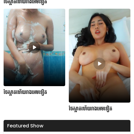
ចែស្អាតហើយរាងអេមទៀត
ចែស្អាតហើយរាងអេមទៀត
ចែស្អាតហើយរាងអេមទៀត
Featured Show