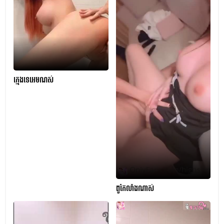
ក្មេងទេអេមណស់
ពូកែលាំងណាស់