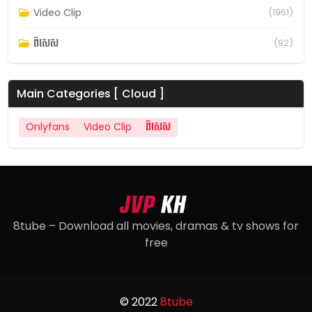
Video Clip
(1961)
ពិសេស
(92)
Main Categories [ Cloud ]
Onlyfans
Video Clip
ពិសេស
8tube – Download all movies, dramas & tv shows for
free
© 2022
8tube