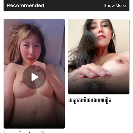
d
Recommended
Show More
s
ចែស្អាតហើយរាងអេមទៀត