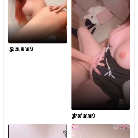
ក្មេងទេអេមណស់
ពូកែលាំងណាស់