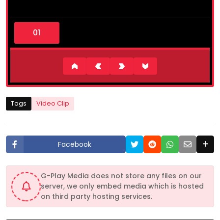
0
s
e
c
o
n
d
s
o
f
1
Tags
Video Clip
m
i
n
u
t
Facebook
e
,
4
3
G-Play Media does not store any files on our
s
server, we only embed media which is hosted
e
c
on third party hosting services.
o
n
d