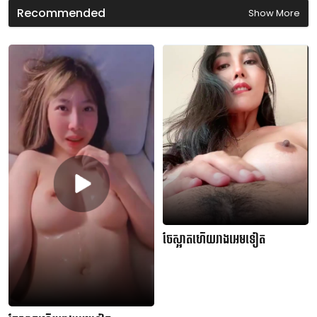
s
Recommended
Show More
ចែស្អាតហើយរាងអេមទៀត