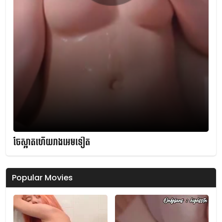
ចែស្អាតហើយរាងអេមទៀត
Popular Movies