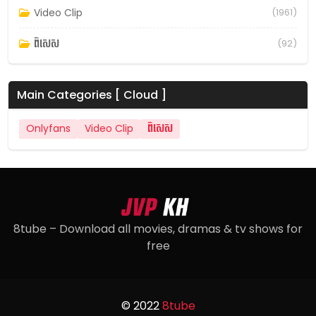
Video Clip
(1961)
ពិសេស
(92)
Main Categories [ Cloud ]
Onlyfans
Video Clip
ពិសេស
8tube – Download all movies, dramas & tv shows for
free
© 2022
8tube