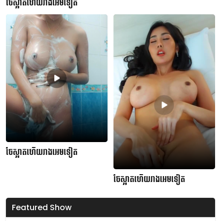
ចែស្អាតហើយរាងអេមទៀត
ចែស្អាតហើយរាងអេមទៀត
ចែស្អាតហើយរាងអេមទៀត
Featured Show