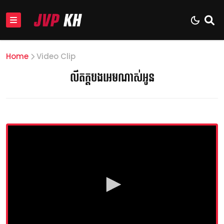
Home
Video Clip
លឹតក្ដបងអេមណាស់អូន