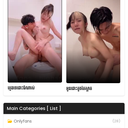
ក្មេងទេដោះធំណាស់
អូនដោះតូចតែស្អាត
Main Categories [ List ]
Onlyfans
(28)