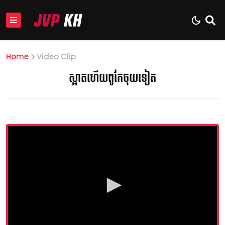
Home
Video Clip
ស្អាតហើយពូកែចុយទៀត