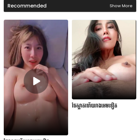
d
Recommended
Show More
s
ចែស្អាតហើយរាងអេមទៀត