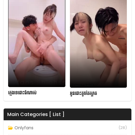
ក្មេងទេដោះធំណាស់
អូនដោះតូចតែស្អាត
Main Categories [ List ]
Onlyfans
(28)