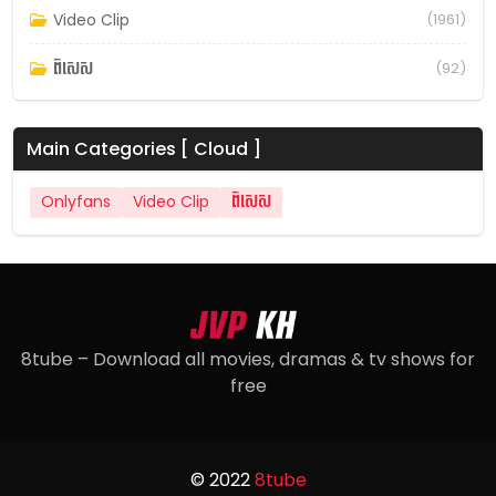
Video Clip
(1961)
ពិសេស
(92)
Main Categories [ Cloud ]
Onlyfans
Video Clip
ពិសេស
8tube – Download all movies, dramas & tv shows for
free
© 2022
8tube