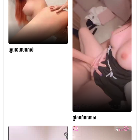
ក្មេងទេអេមណស់
ពូកែលាំងណាស់