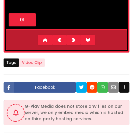
0
s
e
c
o
n
d
s
o
f
2
Tags
Video Clip
m
i
n
u
t
Facebook
e
s
,
3
G-Play Media does not store any files on our
6
server, we only embed media which is hosted
s
e
on third party hosting services.
c
o
n