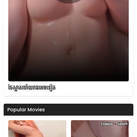
ចែស្អាតហើយរាងអេមទៀត
Popular Movies