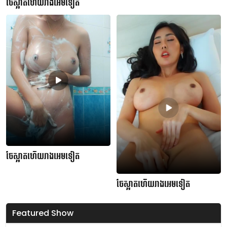
ចែស្អាតហើយរាងអេមទៀត
ចែស្អាតហើយរាងអេមទៀត
ចែស្អាតហើយរាងអេមទៀត
Featured Show